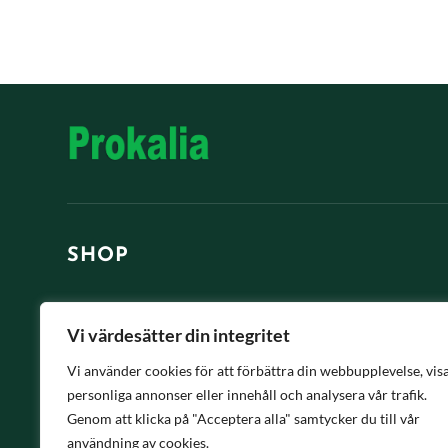
e
r
n
a
t
i
v
e
:
SHOP
Desinfektion
Vi värdesätter din integritet
Näringstillskot
Vi använder cookies för att förbättra din webbupplevelse, vis
personliga annonser eller innehåll och analysera vår trafik.
Hygien / sårvård
Genom att klicka på "Acceptera alla" samtycker du till vår
användning av cookies.
Handla allt