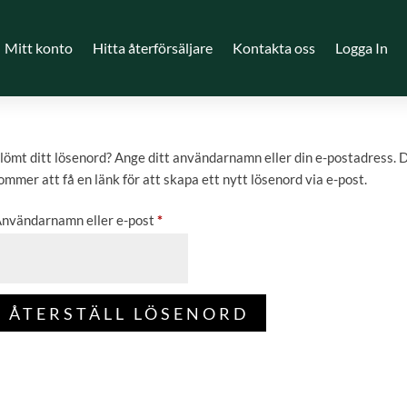
Mitt konto
Hitta återförsäljare
Kontakta oss
Logga In
lömt ditt lösenord? Ange ditt användarnamn eller din e-postadress. 
ommer att få en länk för att skapa ett nytt lösenord via e-post.
Obligatoriskt
nvändarnamn eller e-post
*
ÅTERSTÄLL LÖSENORD