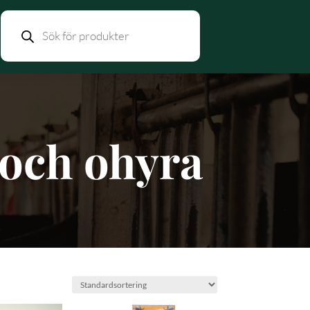
Products
search
 och ohyra