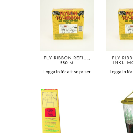
FLY RIBBON REFILL,
FLY RIB
550 M
INKL. M
Logga in för att se priser
Logga in för