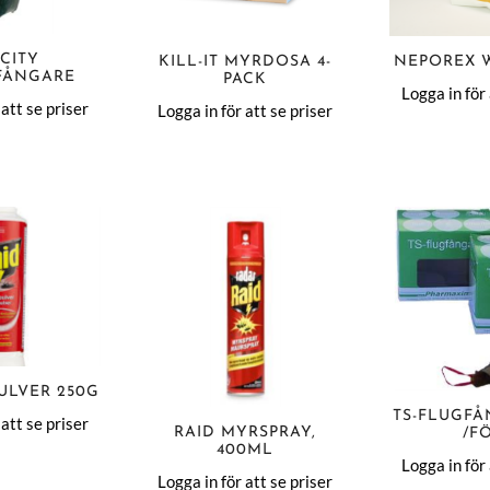
-CITY
KILL-IT MYRDOSA 4-
NEPOREX W
FÅNGARE
PACK
Logga in för 
 att se priser
Logga in för att se priser
ULVER 250G
TS-FLUGFÅ
 att se priser
RAID MYRSPRAY,
/F
400ML
Logga in för 
Logga in för att se priser