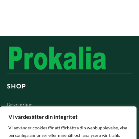
SHOP
Desinfektion
Vi värdesätter din integritet
Näringstillskot
Vi använder cookies för att förbättra din webbupplevelse, visa
Hygien / sårvård
personliga annonser eller innehåll och analysera vår trafik.