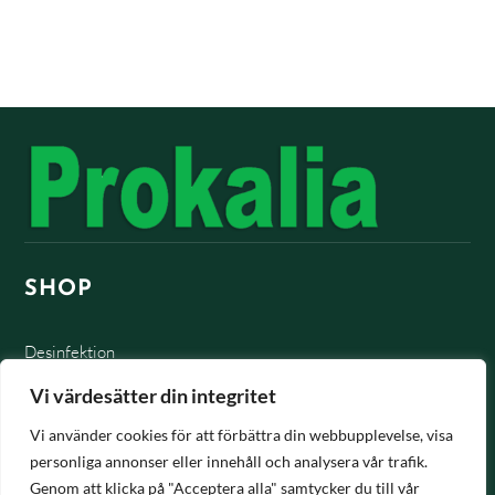
SHOP
Desinfektion
Vi värdesätter din integritet
Näringstillskot
Vi använder cookies för att förbättra din webbupplevelse, visa
Hygien / sårvård
personliga annonser eller innehåll och analysera vår trafik.
Genom att klicka på "Acceptera alla" samtycker du till vår