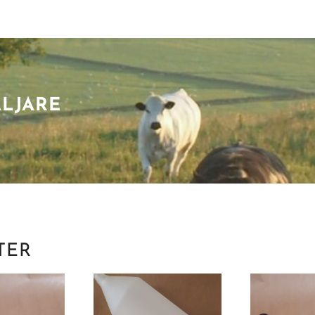
ÄLJARE
TER