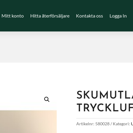
Mitt konto
Hitta återförsäljare
Kontakta oss
Logga In
SKUMUTL
TRYCKLU
Artikelnr:
580028
Kategori:
U