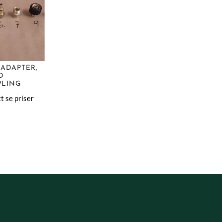
ADAPTER,
D
PLING
t se priser