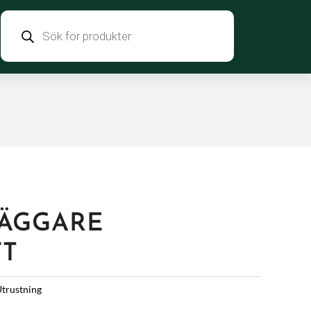
Products
search
ÄGGARE
FT
trustning